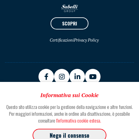
SCOPRI
Certificazioni
Privacy Policy
Informativa sui Cookie
Questo sito utilizza cookie per la gestione della navigazione e altre funzioni.
Sede Zona Ind.le Basso Marino 63100 Ascoli Piceno
Per maggiori informazioni, anche in ordine alla disattivazione, è possibile
consultare
l'informativa cookie estesa.
Tel. +39.0736.30671
Nego il consenso
Fax +39.0736.227.077