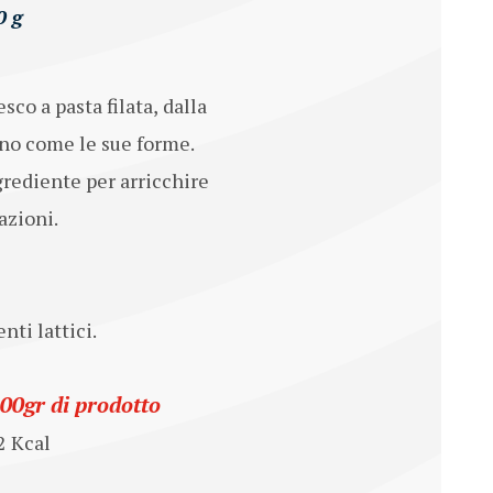
0 g
co a pasta filata, dalla
eno come le sue forme.
grediente per arricchire
azioni.
nti lattici.
100gr di prodotto
2 Kcal