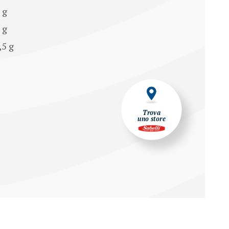
 g
1 g
,5 g
Trova
uno store