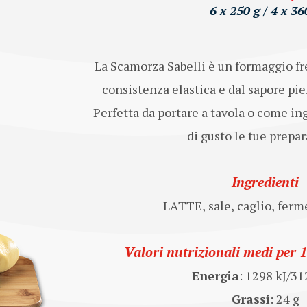
6 x 250 g / 4 x 36
La Scamorza Sabelli è un formaggio fres
consistenza elastica e dal sapore pi
Perfetta da portare a tavola o come in
di gusto le tue prepar
Ingredienti
LATTE, sale, caglio, ferme
Valori nutrizionali medi per 
Energia
: 1298 kJ/31
Grassi
: 24 g