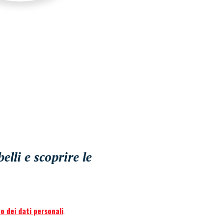
lli e scoprire le
o dei dati personali
.