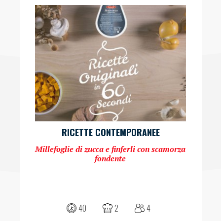
RICETTE CONTEMPORANEE
Millefoglie di zucca e finferli con scamorza
fondente
40
2
4