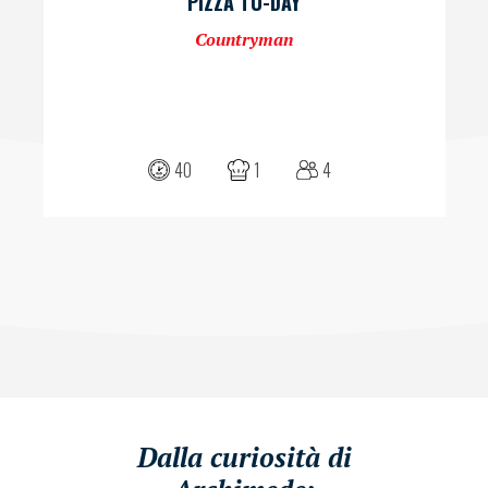
PIZZA TU-DAY
Countryman
40
1
4
Dalla curiosità di