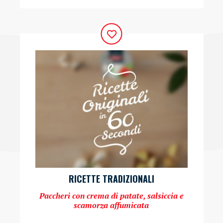
RICETTE TRADIZIONALI
Paccheri con crema di patate, salsiccia e
scamorza affumicata