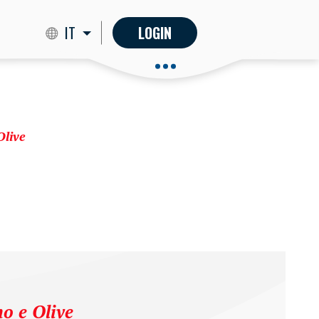
IT
LOGIN
Olive
o e Olive