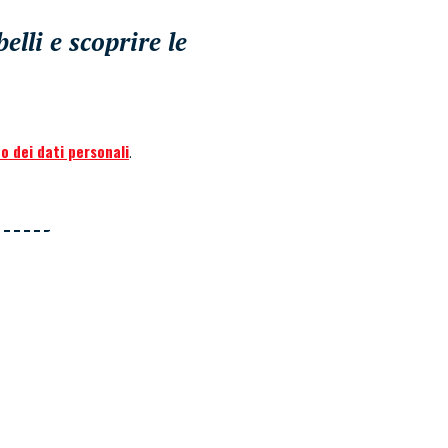
lli e scoprire le
o dei dati personali
.