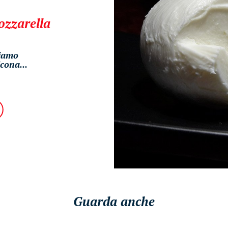
ozzarella
iamo
cona...
Guarda anche