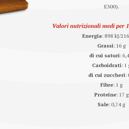
E300).
Valori nutrizionali medi per 
Energia
: 898 kJ/21
Grassi
: 16 g
di cui saturi
: 6,
Carboidrati
: 1 
di cui zuccheri
: 
Fibre
: 1 g
Proteine
: 17 g
Sale
: 0,74 g