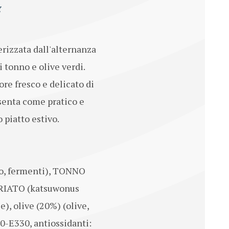
g
erizzata dall'alternanza
i tonno e olive verdi.
re fresco e delicato di
esenta come pratico e
 piatto estivo.
io, fermenti), TONNO
TRIATO (katsuwonus
e), olive (20%) (olive,
70-E330, antiossidanti: