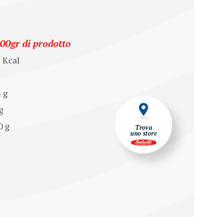
100gr di prodotto
6 Kcal
4 g
g
0 g
Trova
uno store